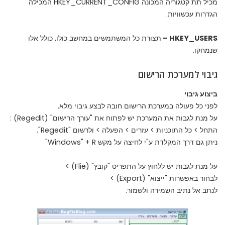
מכיל תת קטגוריה המכונה HKEY_CURRENT_CONFIG המכילה
הגדרות עכשוויות.
HKEY_USERS –
תצורת כל המשתמשים במחשב כולו, כולל אלו
שנמחקו.
גיבוי למערכת הרישום
ביצוע גיבוי
לפני כל פעולה במערכת הרישום חובה לבצע גיבוי מלא.
על מנת לגבות את המערכת יש לפתוח את "עורך הרישום" (Regedit) :
התחל > כל התוכניות > עזרים > הפעלה > ולרשום "Regedit".
ניתן גם דרך המקלדת ע"י לחיצה על מקש Windows" + R"
על מנת לגבות יש ללחוץ על התפריט "קובץ" (Flie) >
לבחור באפשרות "ייצוא" (Export) >
לנתב אל נתיב השמירה ולשמור.