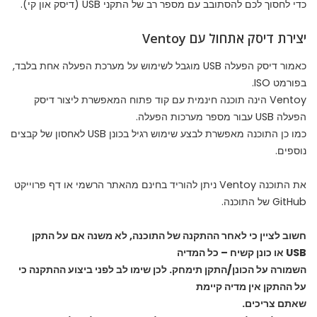
כדי לחסוך לכם להסתובב עם מספר רב של התקני USB (דיסק און קי).
יצירת דיסק אתחול עם Ventoy
כאמור דיסק הפעלה USB מוגבל לשימוש על מערכת הפעלה אחת בלבד,
בפורמט ISO.
Ventoy הינה תוכנה חינמית עם קוד פתוח המאפשרת ליצור דיסק
הפעלה USB עבור מספר מערכות הפעלה.
כמו כן התוכנה מאפשרת לבצע שימוש רגיל בכונן USB לאחסון של קבצים
נוספים.
את התוכנה Ventoy ניתן להוריד בחינם
מהאתר הרשמי
או
דף פרוייקט
GitHub
של התוכנה.
חשוב לציין כי לאחר ההתקנה של התוכנה, לא משנה אם על התקן
USB או כונן קשיח – כל המדיה
השמורה על הכונן/התקן תימחק. לכן שימו לב לפני ביצוע ההתקנה כי
על ההתקן אין מדיה קיימת
שאתם צריכים.