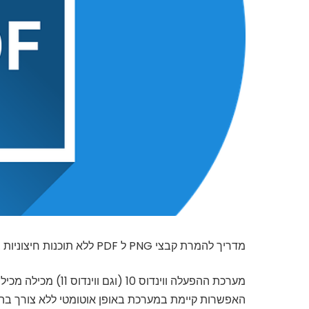
מדריך להמרת קבצי PNG ל PDF ללא תוכנות חיצוניות בווינדוס 10
מערכת ההפעלה ווינדוס 10 (וגם ווינדוס 11) מכילה מכילה מדפסת "ויזואלית" לקבצי PDF,
האפשרות קיימת במערכת באופן אוטומטי ללא צורך ב