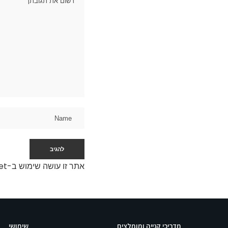
אתר זו עושה שימוש ב-Akismet כדי לסנן תגובות זבל.
מדריכי קנייה ומומלצים
שימושי