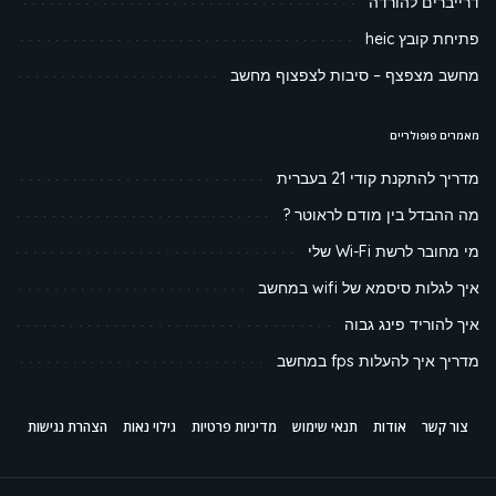
דרייברים להורדה
פתיחת קובץ heic
מחשב מצפצף – סיבות לצפצוף מחשב
מאמרים פופולריים
מדריך להתקנת קודי 21 בעברית
מה ההבדל בין מודם לראוטר ?
מי מחובר לרשת Wi-Fi שלי
איך לגלות סיסמא של wifi במחשב
איך להוריד פינג גבוה
מדריך איך להעלות fps במחשב
צור קשר
אודות
תנאי שימוש
מדיניות פרטיות
גילוי נאות
הצהרת נגישות