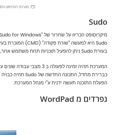
מערכת החיפוש החדשה. קרדיט :
Sudo
מיקרוסופט הכריזו על שחרור של "Sudo for Windows".
Sudo היא למעשה "שורת פקודה" (CMD) המוכרת בעיקר למשתמשי לינוקס ומערכות אחרות.
בעזרת Sudo ניתן להפעיל תוכניות תחת משתמש אחר, לדוגמא – מנהל המערכת.
המערכת תהיה זמינה לפעולה ב 3 מצבי עבודה שונים עבור מיטוב התאמת התוכנה עבור צרכי המשתמש.
כברירת מחדל, התכונה החדשה של Sudo תהיה כבויה מטעמי אבטחה.
הפעלת התוכנה תעשה ידנית ע"י מנהל המערכת.
נפרדים מ WordPad