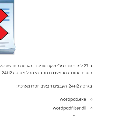
ב 27 למרץ הוכרז ע"י מיקרוסופט כי בגרסה החדשה של מערכת ההפעלה תוסר התוכנה WordPad (כתבן).
הסרת התוכנה מהמערכת תתבצע החל מגרסה 24H2 של Windows 11 ו-Windows Server 2025.
בגרסה 24H2, הקבצים הבאים יוסרו מערכת :
wordpad.exe
wordpadfilter.dll