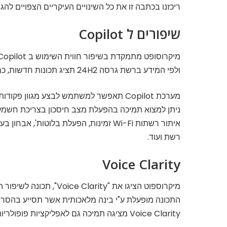
ריכזנו בכתבה זו את כל השינויים העיקריים הצפויים להגיע בגרסה 24H2 של
שיפורים ל Copilot
מיקרוסופט מתמקדת בשיפור חווית השימוש ב Copilot,
ולפי המידע ברשת גרסה 24H2 תציג תכונות חדשות, כמו היכולת לשלוט בהגדרות מערכת ישירות דרך חלון ה- AI.
מערכת Copilot תאפשר למשתמש לבצע מגוון פקודות בהגדרות המערכת ישירות משולחן העבודה.
ניתן למצוא תמיכה בהפעלת מצב חיסכון בצריכת חשמל 
רשת ועוד.
Voice Clarity
מיקרוספוט הציגו את "Voice Clarity", תכונה לשיפור הקלט שמע ממיקרופון.
התכונה מופעלת ע"י בינה מלאכותית אשר תסייע בהסרת
Voice Clarity מציגה תמיכה גם לאפליקציות פופולריות כמו WhatsApp.