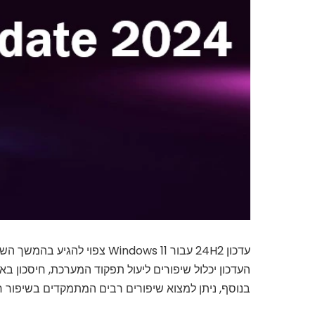
עדכון 24H2 עבור Windows 11 צפוי להגיע בהמשך השנה, ולהביא המון שינויים במערכת ההפעלה.
העדכון יכלול שיפורים ליעול תפקוד המערכת, חיסכון באנרגיה, יצירת קוד QR לש
בנוסף, ניתן למצוא שיפורים רבים המתמקדים בשיפור חווית השימוש ב AI ש