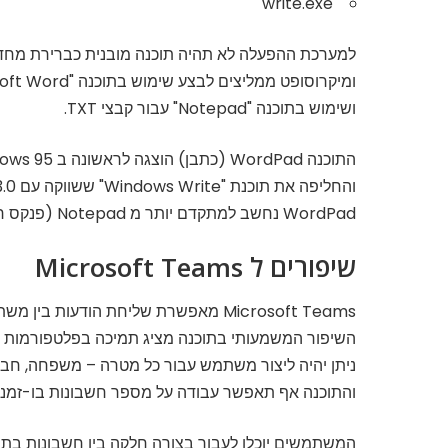
write.exe
למערכת ההפעלה לא תהיה תוכנה מובנית כברירת מחד
ומיקרוסופט ממליצים לבצע שימוש בתוכנה "Microsoft Word" עבור קבצי Doc ו- RTF,
ושימוש בתוכנה "Notepad" עבור קבצי TXT.
התוכנה WordPad (כתבן) הוצגה לראשונה ב Windows 95,
והחליפה את תוכנת "Windows Write" ששווקה עם Windows 3.0.
WordPad נחשב למתקדם יותר מ Notepad (פנקס רשימות), ואף קיבל מספר שידרוגים לאורך השנים.
שיפורים ל Microsoft Teams
Microsoft Teams מאפשרת שליחת הודעות בין משתמשים, קיום שיחות אודיו וקיום פגישות אונליין.
השיפור המשמעותי בתוכנה מציג תמיכה בפלטפורמות ש
ניתן יהיה ליצור משתמש עבור כל מטרה – משפחה, חברי
והתוכנה אף תאפשר עבודה על מספר חשבונות בו-זמני
המשתמשים יוכלו לעבור בצורה חלקה בין חשבונות בתוך