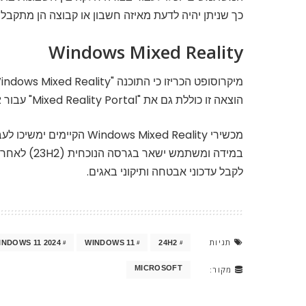
כך שניתן יהיה לדעת מאיזה חשבון או קבוצה הן מתקבלו
Windows Mixed Reality
מיקרוסופט הכריזו כי התוכנה "Windows Mixed Reality" יוצאת מכלל שימוש.
הוצאה זו כוללת גם את "Mixed Reality Portal" עבור SteamVR ו- Steam VR Beta.
מכשירי Windows Mixed Reality הקיימים ימשיכו לעבוד עם "Steam" עד נובמבר 2026.
במידה ומשתמש ישאר בגרסה הנוכחית (23H2) לאחר נובמבר 2026, המערכת תפסיק
לקבל עדכוני אבטחה ותיקוני באגים.
תגיות
INDOWS 11 2024
WINDOWS 11
24H2
MICROSOFT
מקור: