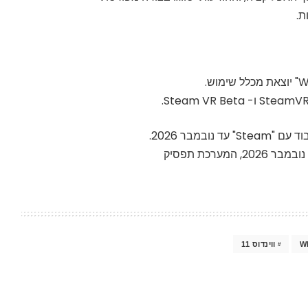
ת.
W
ווינדוס 11