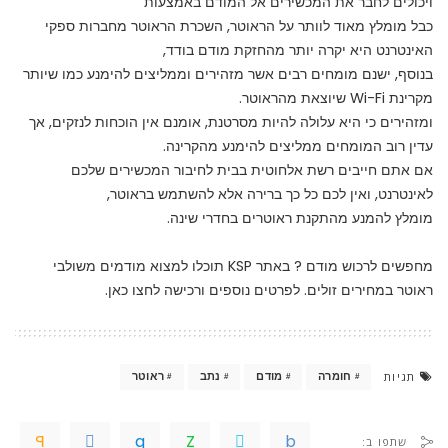
ויכולים לחבר את המכשירים אל המודם באמצעות
כבל מומלץ מאוד לוותר על הראוטר, השכרת הראוטר מחברות ספקי
האינטרנט היא יקרה יותר מהחזקת מודם בודד,
בנוסף, ישנם מומחים רבים אשר מזהירים וממליצים להימנע כמו שיותר
מקרינת Wi-Fi שיוצאת מהראוטר.
ומזהירים כי היא עלולה להיות מסרטנת, אומנם אין הוכחות לנזקים, אך
עדין רוב המומחים ממליצים להימנע מהקרינה.
אם אתם חייבים רשת אלחוטית בבית לחיבור המכשירים שלכם
לאינטרנט, ואין לכם כל כך ברירה אלא להשתמש בראוטר,
מומלץ להמנע מהתקנת ראוטרים בחדרי שינה.
מחפשים לרכוש מודם ? באתר KSP תוכלו למצוא מודמים משולבי
ראוטר במחירים זולים.
לפרטים נוספים ורכישה לחצו כאן
.
תגיות
חומרה
מודם
נתב
ראוטר
שתפו ב: