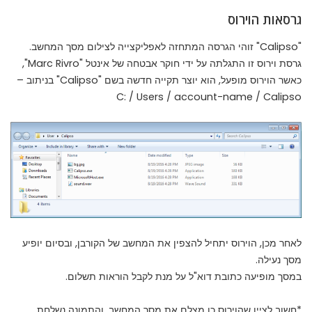
גרסאות הוירוס
"Calipso" זוהי הגרסה המתחזה לאפליקצייה לצילום מסך המחשב.
גרסת וירוס זו התגלתה על ידי חוקר אבטחה של אינטל "
Marc Rivro
",
כאשר הוירוס מופעל, הוא יוצר תקייה חדשה בשם "Calipso" בניתוב –
C: / Users / account-name / Calipso
לאחר מכן, הוירוס יתחיל להצפין את המחשב של הקורבן, ובסיום יופיע
מסך נעילה.
במסך מופיעה כתובת דוא"ל על מנת לקבל הוראות תשלום.
*חשוב לציין שהוירוס כן מצלם את מסך המחשב, והתמונה נשלחת