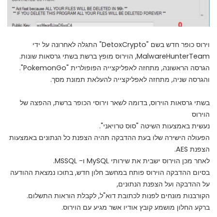
וירוס כופר חדש בשם "DetoxCrypto" התגלה לאחרונה על ידי
MalwareHunterTeam
, הוירוס מופץ ברשת בשתי גרסאות שונות.
הגרסה הראשונה, מתחזה לאפליקצייה הפופולרית "PokemonGo".
והגרסה שניה, מתחזה לאפליקצייה להעלאת תמונת מסך.
בשתי גרסאות הוירוס, בדומה לשאר וירוסי הכופר ברשת, ההפצה של
הוירוס
נעשית באמצעות השיטה "סוס טרויאני".
הפעולה הישירה שלו בעת ההדבקה תהיה הצפנת כל הנתונים באמצעות
הצפנת AES.
לאחר מכן הוירוס ישבית את שירותי MySQL ו- MSSQL.
בסיום ההדבקה הוירוס פותח במחשב חלון חדש, בתוכו נמצאת ההודעה
על ההדבקה ועל הצפנת הנתונים,
הקורבנות מונחים לפנות לכתובת דוא"ל, לקבלת הוראות התשלום.
ברקע החלון מושמע קובץ אודיו אשר מגיע עם הוירוס.