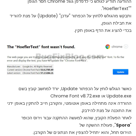
ההודעה תודיע לגולש כי לדפדפן גוגל Chrome חסר הגופן
""HoeflerText".
ותבקש מהגולש ללחוץ על הכפתור "עדכן" (Update) על מנת להוריד
את חבילת הגופן,
בכדי להציג את הדף באופן תקין.
כאשר הגולש לוחץ על הכפתור Update, יורד למחשב קובץ בשם
Update.exe או Chrome Font v8.72.exe
ההורדה אינה מתחילה באופן אוטומטי, והקורבן חייב להתקין באופן ידני
את התוכנה על מנת להידבק.
לאחר הפעלת הקובץ, שהוא למעשה ההתקנה עבור וירוס הכופר
"
Spora
", פעולת ההשקה של
הוירוס תחל, והוא יתחיל להצפין את הנתונים של הקורבן.