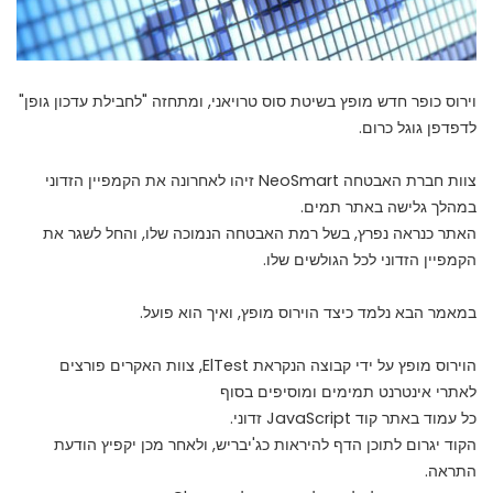
וירוס כופר חדש מופץ בשיטת סוס טרויאני, ומתחזה "לחבילת עדכון גופן"
לדפדפן גוגל כרום.
צוות חברת האבטחה
NeoSmart
זיהו לאחרונה את הקמפיין הזדוני
במהלך גלישה באתר תמים.
האתר כנראה נפרץ, בשל רמת האבטחה הנמוכה שלו, והחל לשגר את
הקמפיין הזדוני לכל הגולשים שלו.
במאמר הבא נלמד כיצד הוירוס מופץ, ואיך הוא פועל.
הוירוס מופץ על ידי קבוצה הנקראת ElTest, צוות האקרים פורצים
לאתרי אינטרנט תמימים ומוסיפים בסוף
כל עמוד באתר קוד JavaScript זדוני.
הקוד יגרום לתוכן הדף להיראות כג'יבריש, ולאחר מכן יקפיץ הודעת
התראה.