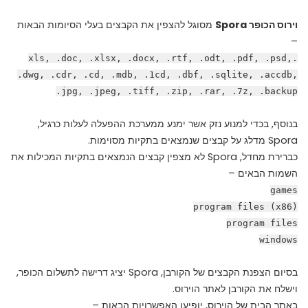
וירוס הכופר Spora
מסוגל להצפין את הקבצים בעלי הסיומות הבאות
–
.xls, .doc, .xlsx, .docx, .rtf, .odt, .pdf, .psd,
.dwg, .cdr, .cd, .mdb, .1cd, .dbf, .sqlite, .accdb,
.jpg, .jpeg, .tiff, .zip, .rar, .7z, .backup
בנוסף, בכדי למנוע נזק אשר ימנע ממערכת ההפעלה לעלות כרגיל,
Spora מדלג על קבצים שנמצאים בתקיות מסוימות.
כברירת מחדל, Spora לא מצפין קבצים הנמצאים בתקיות המכילות את
השמות הבאים –
games
program files (x86)
program files
windows
בסיום הצפנת הקבצים של הקורבן, Spora יציג דרישה לתשלום הכופר,
וישלח את הקורבן לאתר הוירוס.
באתר הבית של הוירוס, יופיעו האפשרויות הבאות –