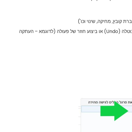
בצע שוב (Redo) – ביצוע מחדש של פעולה אשר בוטלה (Undo) או ביצוע חוזר של פעולה (לדוגמא – העתקה