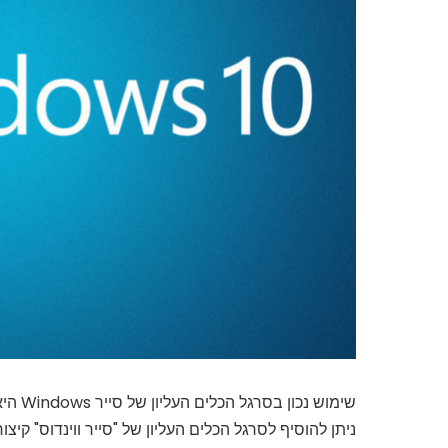
שימוש נכון בסרגל הכלים העליון של סייר Windows היא דרך נפלאה לשפר את חווית השימוש שלכם בווינדוס.
ניתן להוסיף לסרגל הכלים העליון של "סייר ווינדוס" קיצור