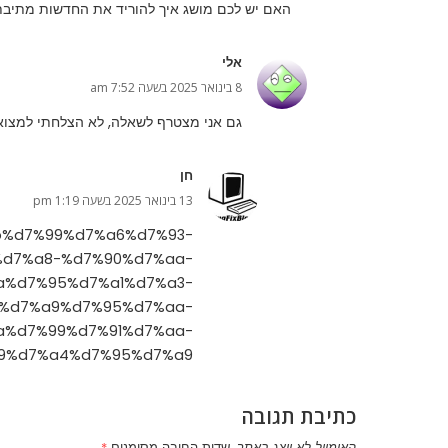
האם יש לכם מושג איך להוריד את החדשות מתיבת החיפוש בווינדוס 11 ?? [מתחת התמו
אלי
8 בינואר 2025 בשעה 7:52 am
גם אני מצטרף לשאלה, לא הצלחתי למצוא
חן
13 בינואר 2025 בשעה 1:19 pm
%9b%d7%99%d7%a6%d7%93-
%d7%a8-%d7%90%d7%aa-
a%d7%95%d7%a1%d7%a3-
%d7%a9%d7%95%d7%aa-
a%d7%99%d7%91%d7%aa-
9%d7%a4%d7%95%d7%a9/
כתיבת תגובה
האימייל לא יוצג באתר.
שדות החובה מסומנים
*