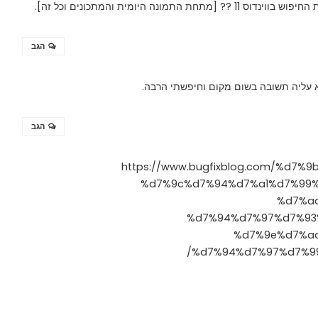
נה היומית והמתכונים וכל זה].
הגב
 עליה תשובה בשום מקום וחיפשתי הרבה.
הגב
https://www.bugfixblog.com/%d7
%d7%9c%d7%94%d7%a1%d7%99
%d7%a
%d7%94%d7%97%d7%93
%d7%9e%d7%a
%d7%94%d7%97%d7%9