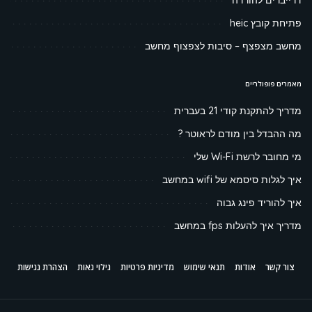
דרייברים להורדה
פתיחת קובץ heic
מחשב מצפצף – סיבות לצפצוף מחשב
מאמרים פופולריים
מדריך להתקנת קודי 21 בעברית
מה ההבדל בין מודם לראוטר ?
מי מחובר לרשת Wi-Fi שלי
איך לגלות סיסמא של wifi במחשב
איך להוריד פינג גבוה
מדריך איך להעלות fps במחשב
צור קשר
אודות
תנאי שימוש
מדיניות פרטיות
גילוי נאות
הצהרת נגישות