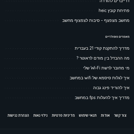
דרייברים להורדה
פתיחת קובץ heic
מחשב מצפצף – סיבות לצפצוף מחשב
מאמרים פופולריים
מדריך להתקנת קודי 21 בעברית
מה ההבדל בין מודם לראוטר ?
מי מחובר לרשת Wi-Fi שלי
איך לגלות סיסמא של wifi במחשב
איך להוריד פינג גבוה
מדריך איך להעלות fps במחשב
צור קשר
אודות
תנאי שימוש
מדיניות פרטיות
גילוי נאות
הצהרת נגישות