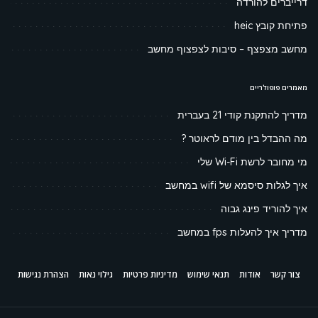
דרייברים להורדה
פתיחת קובץ heic
מחשב מצפצף – סיבות לצפצוף מחשב
מאמרים פופולריים
מדריך להתקנת קודי 21 בעברית
מה ההבדל בין מודם לראוטר ?
מי מחובר לרשת Wi-Fi שלי
איך לגלות סיסמא של wifi במחשב
איך להוריד פינג גבוה
מדריך איך להעלות fps במחשב
צור קשר
אודות
תנאי שימוש
מדיניות פרטיות
גילוי נאות
הצהרת נגישות