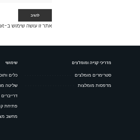
אתר זו עושה שימוש ב-Akismet כדי לסנן תגובות זבל.
מדריכי קנייה ומומלצים
שימושי
סטרימרים מומלצים
כלים ותוכ
מדפסות מומלצות
שליטה מר
דרייברים 
פתיחת קובץ 
מחשב מצפ