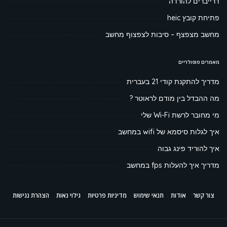
דרייברים להורדה
פתיחת קובץ heic
מחשב מצפצף – סיבות לצפצוף מחשב
מאמרים פופולריים
מדריך להתקנת קודי 21 בעברית
מה ההבדל בין מודם לראוטר ?
מי מחובר לרשת Wi-Fi שלי
איך לגלות סיסמא של wifi במחשב
איך להוריד פינג גבוה
מדריך איך להעלות fps במחשב
צור קשר
אודות
תנאי שימוש
מדיניות פרטיות
גילוי נאות
הצהרת נגישות