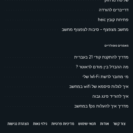
שליטה מרחוק
דרייברים להורדה
פתיחת קובץ heic
מחשב מצפצף – סיבות לצפצוף מחשב
מאמרים פופולריים
מדריך להתקנת קודי 21 בעברית
מה ההבדל בין מודם לראוטר ?
מי מחובר לרשת Wi-Fi שלי
איך לגלות סיסמא של wifi במחשב
איך להוריד פינג גבוה
מדריך איך להעלות fps במחשב
צור קשר
אודות
תנאי שימוש
מדיניות פרטיות
גילוי נאות
הצהרת נגישות