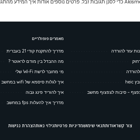
פרטים נוספים אודות איך המידע מהתגו
מאמרים פופולריים
נות עזר להורדה
מדריך להתקנת קודי 21 בעברית
חוק
מה ההבדל בין מודם לראוטר ?
להורדה
מי מחובר לרשת Wi-Fi שלי
heic
איך לגלות סיסמא של wifi במחשב
צף – סיבות לצפצוף מחשב
איך להוריד פינג גבוה
מדריך איך להעלות fps במחשב
צור קשר
אודות
תנאי שימוש
מדיניות פרטיות
גילוי נאות
הצהרת נגישות