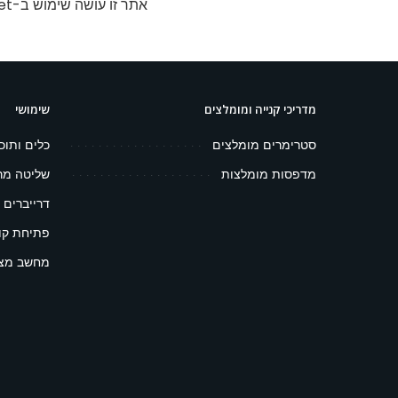
אתר זו עושה שימוש ב-Akismet כדי לסנן תגובות זבל.
מדריכי קנייה ומומלצים
שימושי
סטרימרים מומלצים
כלים ותוכ
מדפסות מומלצות
שליטה מר
דרייברים 
פתיחת קובץ 
מחשב מצפ