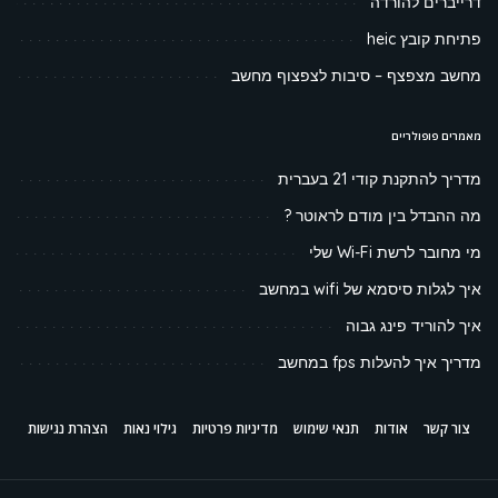
דרייברים להורדה
פתיחת קובץ heic
מחשב מצפצף – סיבות לצפצוף מחשב
מאמרים פופולריים
מדריך להתקנת קודי 21 בעברית
מה ההבדל בין מודם לראוטר ?
מי מחובר לרשת Wi-Fi שלי
איך לגלות סיסמא של wifi במחשב
איך להוריד פינג גבוה
מדריך איך להעלות fps במחשב
צור קשר
אודות
תנאי שימוש
מדיניות פרטיות
גילוי נאות
הצהרת נגישות