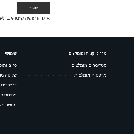
אתר זו עושה שימוש ב-Akismet כדי לסנן תגובות זבל.
מדריכי קנייה ומומלצים
שימושי
סטרימרים מומלצים
כלים ותוכ
מדפסות מומלצות
שליטה מר
דרייברים 
פתיחת קובץ 
מחשב מצפ