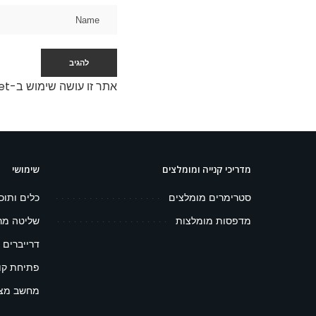
אתר זו עושה שימוש ב-Akismet כדי לסנן תגובות זבל.
מדריכי קנייה ומומלצים
שימושי
סטרימרים מומלצים
כלים ותוכ
מדפסות מומלצות
שליטה מר
דרייברים 
פתיחת קובץ 
מחשב מצפ