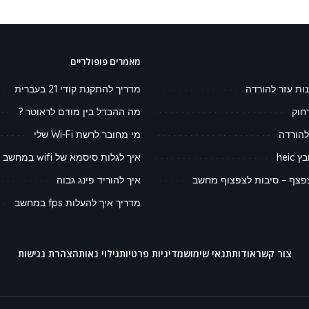
מאמרים פופולריים
נות עזר להורדה
מדריך להתקנת קודי 21 בעברית
חוק
מה ההבדל בין מודם לראוטר ?
להורדה
מי מחובר לרשת Wi-Fi שלי
heic
איך לגלות סיסמא של wifi במחשב
צף – סיבות לצפצוף מחשב
איך להוריד פינג גבוה
מדריך איך להעלות fps במחשב
צור קשר
אודות
תנאי שימוש
מדיניות פרטיות
גילוי נאות
הצהרת נגישות