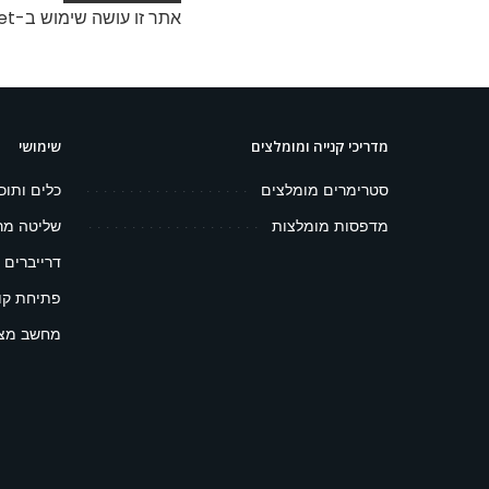
אתר זו עושה שימוש ב-Akismet כדי לסנן תגובות זבל.
מדריכי קנייה ומומלצים
שימושי
סטרימרים מומלצים
כלים ותוכ
מדפסות מומלצות
שליטה מר
דרייברים 
פתיחת קובץ 
מחשב מצפ