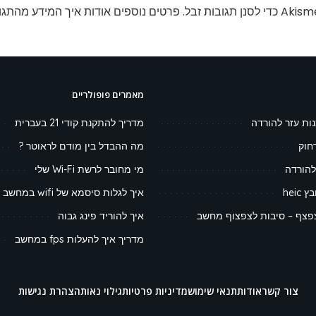
פרטים נוספים אודות איך המידע מהתגו
מאמרים פופולריים
נות עזר להורדה
מדריך להתקנת קודי 21 בעברית
חוק
מה ההבדל בין מודם לראוטר ?
להורדה
מי מחובר לרשת Wi-Fi שלי
heic
איך לגלות סיסמא של wifi במחשב
צף – סיבות לצפצוף מחשב
איך להוריד פינג גבוה
מדריך איך להעלות fps במחשב
צור קשר
אודות
תנאי שימוש
מדיניות פרטיות
גילוי נאות
הצהרת נגישות