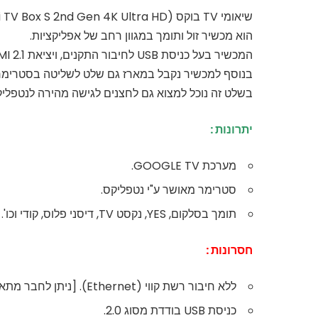
שיאומי TV בוקס (Xiaomi TV Box S 2nd Gen 4K Ultra HD) הוא ללא ספק אחת הבחירות הטובות ביותר עבור קודי.
הוא מכשיר זול ותומך במגוון רחב של אפליקציות.
המכשיר בעל כניסת USB לחיבור התקנים, ויציאת HDMI 2.1.
בנוסף למכשיר נקבל במארז גם שלט לשליטה בסטרימר
בשלט זה נוכל למצוא גם לחצנים לגישה מהירה לנטפליקס, You-Tube, אמזון פריים וגוגל stant
יתרונות :
מערכת
GOOGLE TV
.
סטרימר מאושר ע"י נטפליקס.
תומך בסלקום, YES, נקסט TV, דיסני פלוס, קודי וכו'.
חסרונות :
ללא חיבור רשת קווי (Ethernet). [ניתן לחבר מתאם]
כניסת USB בודדת מסוג 2.0.