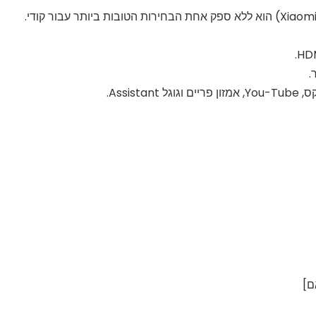
.
Assi.