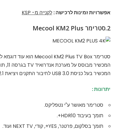
אפשרויות זמינות לרכישה :
לקנייה מ- KSP
2.סטרימר Mecool KM2 Plus
סטרימר Mecool KM2 Plus TV Box הוא עוד דוגמא לסטרימר זול עם ביצועים מעולים שמתאים לשוק הישראלי.
המכשיר מבוסס על מערכת אנדרואיד TV בגרסה 11, תומך 4K ועיבוד HDR10+.
המכשיר בעל כניסת USB 3.0 לחיבור התקנים ויציאת HDMI 2.1.
יתרונות :
סטרימר מאושר ע"י נטפליקס.
תומך בעיבוד HDR10+.
תומך בסלקום, פרטנר, YES+, קודי, NEXT TV ועוד.