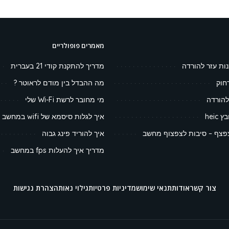
מאמרים פופולריים
נות עזר להורדה
מדריך להתקנת קודי 21 בעברית
חוק
מה ההבדל בין מודם לראוטר ?
להורדה
מי מחובר לרשת Wi-Fi שלי
heic
איך לגלות סיסמא של wifi במחשב
צף – סיבות לצפצוף מחשב
איך להוריד פינג גבוה
מדריך איך להעלות fps במחשב
צור קשר
אודות
תנאי שימוש
מדיניות פרטיות
גילוי נאות
הצהרת נגישות