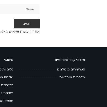
אתר זו עושה שימוש ב-Akismet כדי לסנן תגובות זבל.
מדריכי קנייה ומומלצים
שימושי
סטרימרים מומלצים
כלים ותוכ
מדפסות מומלצות
שליטה מר
דרייברים 
פתיחת קובץ 
מחשב מצפ