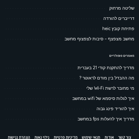
שליטה מרחוק
דרייברים להורדה
פתיחת קובץ heic
מחשב מצפצף – סיבות לצפצוף מחשב
מאמרים פופולריים
מדריך להתקנת קודי 21 בעברית
מה ההבדל בין מודם לראוטר ?
מי מחובר לרשת Wi-Fi שלי
איך לגלות סיסמא של wifi במחשב
איך להוריד פינג גבוה
מדריך איך להעלות fps במחשב
צור קשר
אודות
תנאי שימוש
מדיניות פרטיות
גילוי נאות
הצהרת נגישות