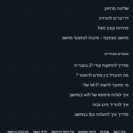
שליטה מרחוק
דרייברים להורדה
פתיחת קובץ heic
מחשב מצפצף – סיבות לצפצוף מחשב
מאמרים פופולריים
מדריך להתקנת קודי 21 בעברית
מה ההבדל בין מודם לראוטר ?
מי מחובר לרשת Wi-Fi שלי
איך לגלות סיסמא של wifi במחשב
איך להוריד פינג גבוה
מדריך איך להעלות fps במחשב
צור קשר
אודות
תנאי שימוש
מדיניות פרטיות
גילוי נאות
הצהרת נגישות