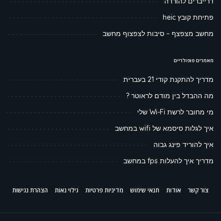
דרייברים להורדה
פתיחת קובץ heic
מחשב מצפצף – סיבות לצפצוף מחשב
מאמרים פופולריים
מדריך להתקנת קודי 21 בעברית
מה ההבדל בין מודם לראוטר ?
מי מחובר לרשת Wi-Fi שלי
איך לגלות סיסמא של wifi במחשב
איך להוריד פינג גבוה
מדריך איך להעלות fps במחשב
צור קשר
אודות
תנאי שימוש
מדיניות פרטיות
גילוי נאות
הצהרת נגישות