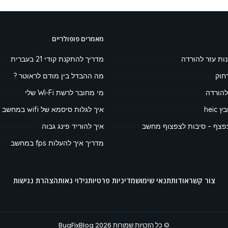
מאמרים פופולריים
נות עזר להורדה
מדריך להתקנת קודי 21 בעברית
חוק
מה ההבדל בין מודם לראוטר ?
להורדה
מי מחובר לרשת Wi-Fi שלי
heic
איך לגלות סיסמא של wifi במחשב
צף – סיבות לצפצוף מחשב
איך להוריד פינג גבוה
מדריך איך להעלות fps במחשב
צור קשר
אודות
תנאי שימוש
מדיניות פרטיות
גילוי נאות
הצהרת נגישות
© כל הזכויות שמורות BugFixBlog 2026