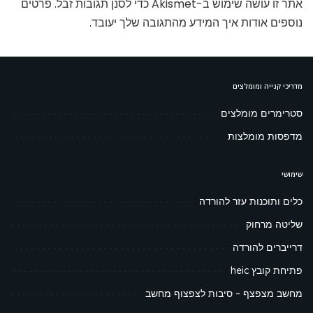
אתר זו עושה שימוש ב-Akismet כדי לסנן תגובות זבל.
פרטים
נוספים אודות איך המידע מהתגובה שלך יעובד
.
מדריכי קנייה ומומלצים
סטרימרים מומלצים
מדפסות מומלצות
שימושי
כלים ותוכנות עזר להורדה
שליטה מרחוק
דרייברים להורדה
פתיחת קובץ heic
מחשב מצפצף – סיבות לצפצוף מחשב