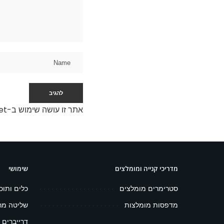
אתר זו עושה שימוש ב-Akismet כדי לסנן תגובות זבל.
מדריכי קנייה ומומלצים
שימושי
סטרימרים מומלצים
כלים ותוכ
מדפסות מומלצות
שליטה מר
דרייברים 