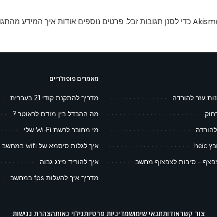
פרטים נוספים אודות איך המידע מהתגו
מאמרים פופולריים
נות עזר להורדה
מדריך להתקנת קודי 21 בעברית
חוק
מה ההבדל בין מודם לראוטר ?
להורדה
מי מחובר לרשת Wi-Fi שלי
heic
איך לגלות סיסמא של wifi במחשב
צף – סיבות לצפצוף מחשב
איך להוריד פינג גבוה
מדריך איך להעלות fps במחשב
צור קשר
אודות
תנאי שימוש
מדיניות פרטיות
גילוי נאות
הצהרת נגישות