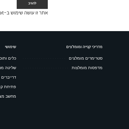
אתר זו עושה שימוש ב-Akismet כדי לסנן תגובות זבל.
מדריכי קנייה ומומלצים
שימושי
סטרימרים מומלצים
כלים ותוכ
מדפסות מומלצות
שליטה מר
דרייברים 
פתיחת קובץ 
מחשב מצפ