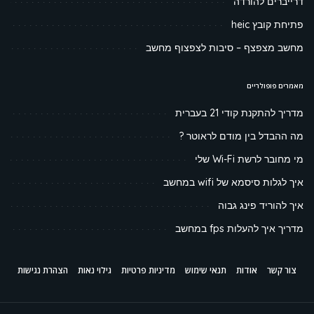
דרייברים להורדה
פתיחת קובץ heic
מחשב מצפצף – סיבות לצפצוף מחשב
מאמרים פופולריים
מדריך להתקנת קודי 21 בעברית
מה ההבדל בין מודם לראוטר ?
מי מחובר לרשת Wi-Fi שלי
איך לגלות סיסמא של wifi במחשב
איך להוריד פינג גבוה
מדריך איך להעלות fps במחשב
צור קשר
אודות
תנאי שימוש
מדיניות פרטיות
גילוי נאות
הצהרת נגישות