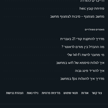
דרייברים להורדה
פתיחת קובץ heic
מחשב מצפצף – סיבות לצפצוף מחשב
מאמרים פופולריים
מדריך להתקנת קודי 21 בעברית
מה ההבדל בין מודם לראוטר ?
מי מחובר לרשת Wi-Fi שלי
איך לגלות סיסמא של wifi במחשב
איך להוריד פינג גבוה
מדריך איך להעלות fps במחשב
צור קשר
אודות
תנאי שימוש
מדיניות פרטיות
גילוי נאות
הצהרת נגישות