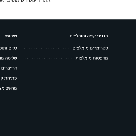
אתר זו עושה שימוש ב-Akismet כדי לסנן תגובות זבל.
מדריכי קנייה ומומלצים
שימושי
סטרימרים מומלצים
כלים ותוכ
מדפסות מומלצות
שליטה מר
דרייברים 
פתיחת קובץ 
מחשב מצפ