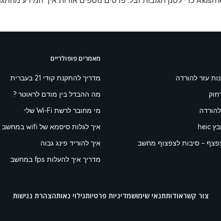
פרטים נוספים אודות איך המידע מהתגו
מאמרים פופולריים
נות עזר להורדה
מדריך להתקנת קודי 21 בעברית
חוק
מה ההבדל בין מודם לראוטר ?
להורדה
מי מחובר לרשת Wi-Fi שלי
heic
איך לגלות סיסמא של wifi במחשב
צף – סיבות לצפצוף מחשב
איך להוריד פינג גבוה
מדריך איך להעלות fps במחשב
צור קשר
אודות
תנאי שימוש
מדיניות פרטיות
גילוי נאות
הצהרת נגישות