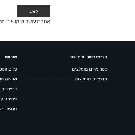
אתר זו עושה שימוש ב-Akismet כדי לסנן תגובות זבל.
מדריכי קנייה ומומלצים
שימושי
סטרימרים מומלצים
כלים ותוכ
מדפסות מומלצות
שליטה מר
דרייברים 
פתיחת קובץ 
מחשב מצפ