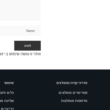
אתר זו עושה שימוש ב-Akismet כדי לסנן תגובות זבל.
מדריכי קנייה ומומלצים
שימושי
סטרימרים מומלצים
כלים ותוכ
מדפסות מומלצות
שליטה מר
דרייברים 