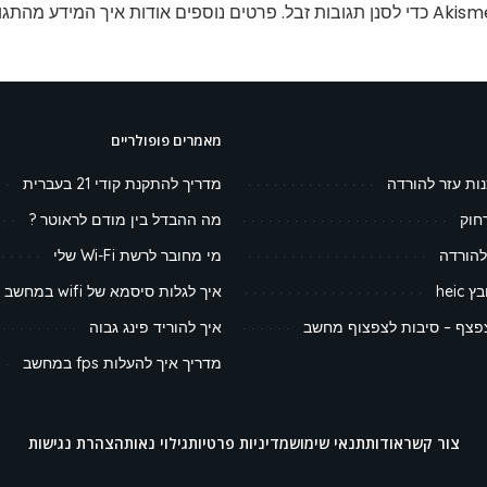
פרטים נוספים אודות איך המידע מהתגו
מאמרים פופולריים
נות עזר להורדה
מדריך להתקנת קודי 21 בעברית
חוק
מה ההבדל בין מודם לראוטר ?
להורדה
מי מחובר לרשת Wi-Fi שלי
heic
איך לגלות סיסמא של wifi במחשב
צף – סיבות לצפצוף מחשב
איך להוריד פינג גבוה
מדריך איך להעלות fps במחשב
צור קשר
אודות
תנאי שימוש
מדיניות פרטיות
גילוי נאות
הצהרת נגישות