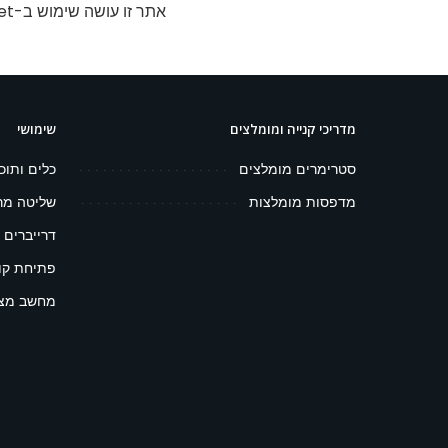
אתר זו עושה שימוש ב-Akismet כדי לסנן תגובות זבל.
מדריכי קנייה ומומלצים
שימושי
סטרימרים מומלצים
כלים ותוכ
מדפסות מומלצות
שליטה מר
דרייברים 
פתיחת קובץ 
מחשב מצפ