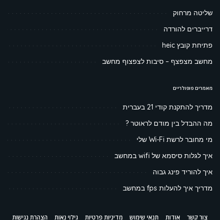
שליטה מרחוק
דרייברים להורדה
פתיחת קובץ heic
מחשב מצפצף – סיבות לצפצוף מחשב
מאמרים פופולריים
מדריך להתקנת קודי 21 בעברית
מה ההבדל בין מודם לראוטר ?
מי מחובר לרשת Wi-Fi שלי
איך לגלות סיסמא של wifi במחשב
איך להוריד פינג גבוה
מדריך איך להעלות fps במחשב
צור קשר
אודות
תנאי שימוש
מדיניות פרטיות
גילוי נאות
הצהרת נגישות