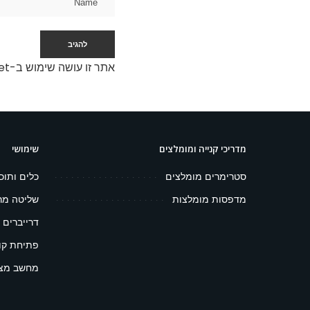
אתר זו עושה שימוש ב-Akismet כדי לסנן תגובות זבל.
מדריכי קנייה ומומלצים
שימושי
סטרימרים מומלצים
כלים ותוכ
מדפסות מומלצות
שליטה מר
דרייברים 
פתיחת קובץ 
מחשב מצפ