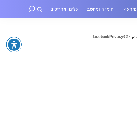
ידע
חומרה ומחשב
כלים ומדריכים
וק
>
facebookPrivacy02