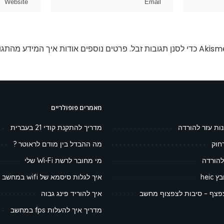
פרטים נוספים אודות איך המידע מהתגו
מאמרים פופולריים
נות עזר להורדה
מדריך להתקנת קודי 21 בעברית
חוק
מה ההבדל בין מודם לראוטר ?
להורדה
מי מחובר לרשת Wi-Fi שלי
heic
איך לגלות סיסמא של wifi במחשב
צף – סיבות לצפצוף מחשב
איך להוריד פינג גבוה
מדריך איך להעלות fps במחשב