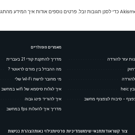
פרטים נוספים אודות איך המידע מהתגו
מאמרים פופולריים
נות עזר להורדה
מדריך להתקנת קודי 21 בעברית
חוק
מה ההבדל בין מודם לראוטר ?
להורדה
מי מחובר לרשת Wi-Fi שלי
heic
איך לגלות סיסמא של wifi במחשב
צף – סיבות לצפצוף מחשב
איך להוריד פינג גבוה
מדריך איך להעלות fps במחשב
צור קשר
אודות
תנאי שימוש
מדיניות פרטיות
גילוי נאות
הצהרת נגישות