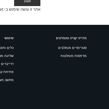
אתר זו עושה שימוש ב-Akismet כדי לסנן תגובות זבל.
מדריכי קנייה ומומלצים
שימושי
סטרימרים מומלצים
כלים ותוכ
מדפסות מומלצות
שליטה מר
דרייברים 
פתיחת קובץ 
מחשב מצפ